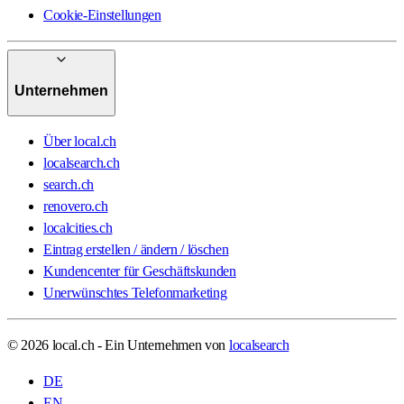
Cookie-Einstellungen
Unternehmen
Über local.ch
localsearch.ch
search.ch
renovero.ch
localcities.ch
Eintrag erstellen / ändern / löschen
Kundencenter für Geschäftskunden
Unerwünschtes Telefonmarketing
© 2026 local.ch - Ein Unternehmen von
localsearch
DE
EN