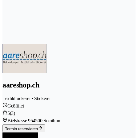
aareshop.ch
Textildruckerei • Stickerei
Geöffnet
5
(3)
Bielstrasse 95
4500 Solothurn
Termin reservieren