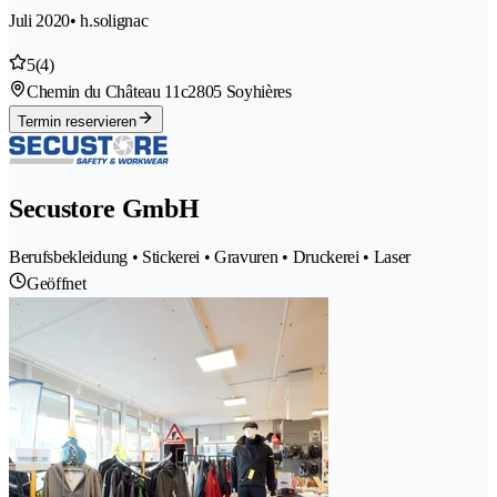
Juli 2020
• h.solignac
5
(4)
Chemin du Château 11c
2805 Soyhières
Termin reservieren
Secustore GmbH
Berufsbekleidung • Stickerei • Gravuren • Druckerei • Laser
Geöffnet