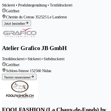
Stickerei • Produktegestaltung • Textildruckerei
Geöffnet
Chemin du Coteau 35
2525 Le Landeron
Jetzt bestellen
Atelier Grafico JB GmbH
Textildruckerei • Stickerei • Siebdruckerei
Geöffnet
Schloss-Strasse 15
2560 Nidau
Termin reservieren
FOOLFASHION (La Chaux-de-Fonds) by