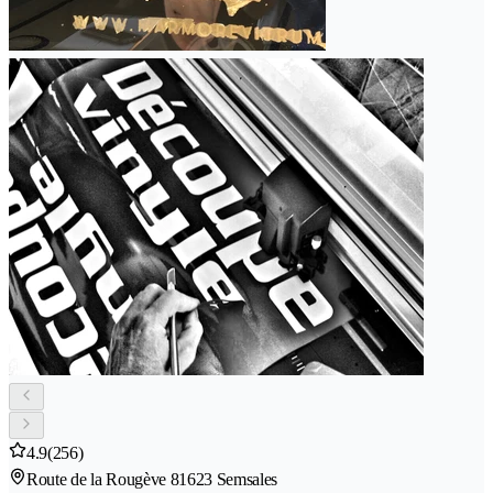
4.9
(256)
Route de la Rougève 8
1623 Semsales