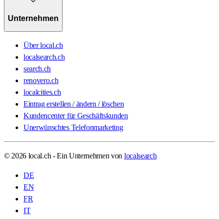
Unternehmen
Über local.ch
localsearch.ch
search.ch
renovero.ch
localcities.ch
Eintrag erstellen / ändern / löschen
Kundencenter für Geschäftskunden
Unerwünschtes Telefonmarketing
© 2026 local.ch - Ein Unternehmen von
localsearch
DE
EN
FR
IT