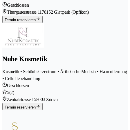
Geschlossen
Thurgauerstrasse 117
8152 Glattpark (Opfikon)
Termin reservieren
Nube Kosmetik
Kosmetik • Schönheitszentrum • Ästhetische Medizin • Haarentfernung
• Cellulitebehandlung
Geschlossen
5
(2)
Zentralstrasse 15
8003 Zürich
Termin reservieren