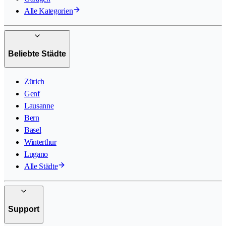
Alle Kategorien
Beliebte Städte
Zürich
Genf
Lausanne
Bern
Basel
Winterthur
Lugano
Alle Städte
Support