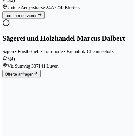
5
(2)
Untere Aeujerstrasse 24A
7250 Klosters
Termin reservieren
Sägerei und Holzhandel Marcus Dalbert
Sägen • Forstbetrieb • Transporte • Brennholz Cheminéeholz
5
(4)
Via Sumvitg 33
7141 Luven
Offerte anfragen