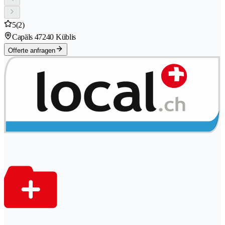
5
(2)
Capäls 4
7240 Küblis
Offerte anfragen