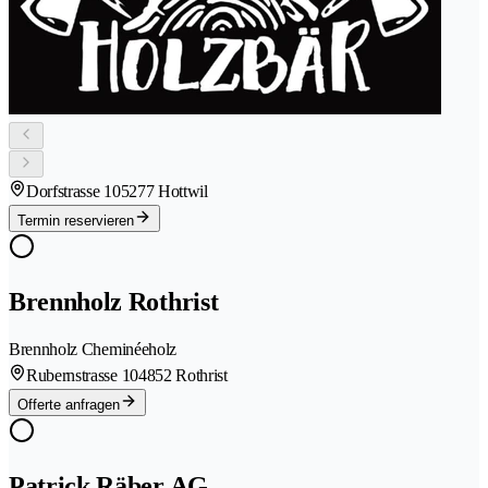
Dorfstrasse 10
5277 Hottwil
Termin reservieren
Brennholz Rothrist
Brennholz Cheminéeholz
Rubernstrasse 10
4852 Rothrist
Offerte anfragen
Patrick Räber AG