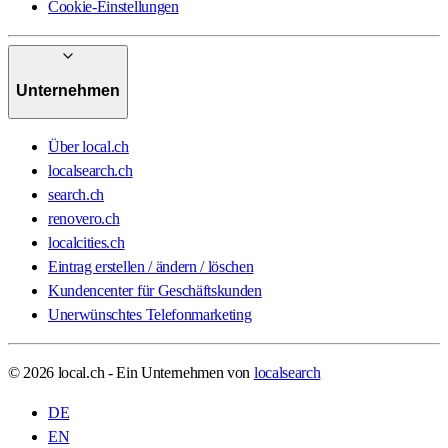
Cookie-Einstellungen
Unternehmen
Über local.ch
localsearch.ch
search.ch
renovero.ch
localcities.ch
Eintrag erstellen / ändern / löschen
Kundencenter für Geschäftskunden
Unerwünschtes Telefonmarketing
© 2026 local.ch - Ein Unternehmen von
localsearch
DE
EN