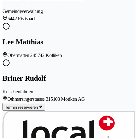
Gemeindeverwaltung
5442 Fislisbach
Lee Matthias
Obermatten 24
5742 Kölliken
Briner Rudolf
Kutschenfahrten
Othmarsingerstrasse 31
5103 Möriken AG
Termin reservieren