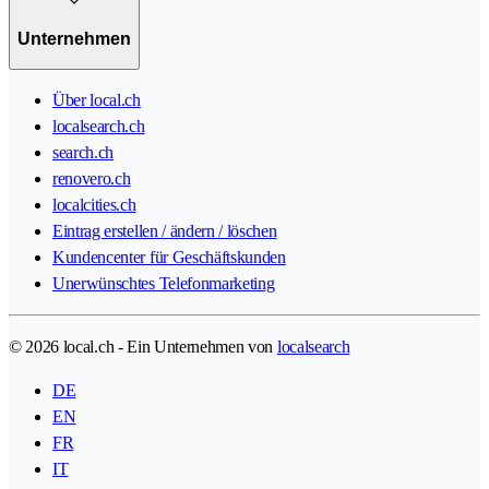
Unternehmen
Über local.ch
localsearch.ch
search.ch
renovero.ch
localcities.ch
Eintrag erstellen / ändern / löschen
Kundencenter für Geschäftskunden
Unerwünschtes Telefonmarketing
© 2026 local.ch - Ein Unternehmen von
localsearch
DE
EN
FR
IT