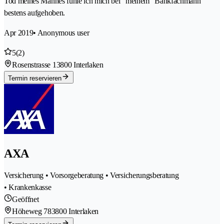
Tod meines Mannes fühle ich mich bei "meinem" Bankfachmann
bestens aufgehoben.
Apr 2019
• Anonymous user
5
(2)
Rosenstrasse 1
3800 Interlaken
Termin reservieren
AXA
Versicherung • Vorsorgeberatung • Versicherungsberatung
• Krankenkasse
Geöffnet
Höheweg 78
3800 Interlaken