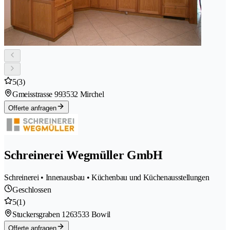
5
(3)
Gmeisstrasse 99
3532 Mirchel
Offerte anfragen
Schreinerei Wegmüller GmbH
Schreinerei • Innenausbau • Küchenbau und Küchenausstellungen
Geschlossen
5
(1)
Stuckersgraben 126
3533 Bowil
Offerte anfragen