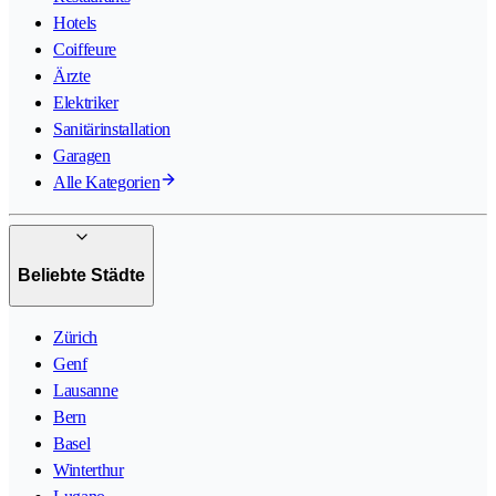
Hotels
Coiffeure
Ärzte
Elektriker
Sanitärinstallation
Garagen
Alle Kategorien
Beliebte Städte
Zürich
Genf
Lausanne
Bern
Basel
Winterthur