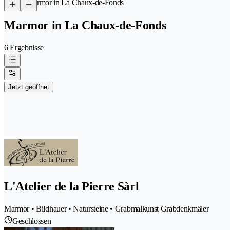
/
Marmor in La Chaux-de-Fonds
Marmor in La Chaux-de-Fonds
6 Ergebnisse
Jetzt geöffnet
L'Atelier de la Pierre Sàrl
Marmor • Bildhauer • Natursteine • Grabmalkunst Grabdenkmäler
Geschlossen