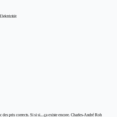
ektrizität
c des prix corrects. Si si si....ça existe encore. Charles-André Roh