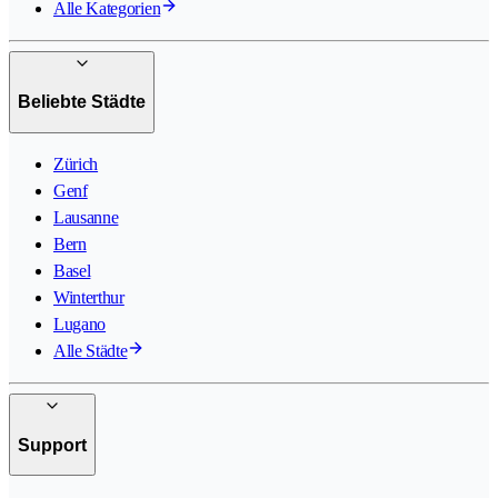
Alle Kategorien
Beliebte Städte
Zürich
Genf
Lausanne
Bern
Basel
Winterthur
Lugano
Alle Städte
Support