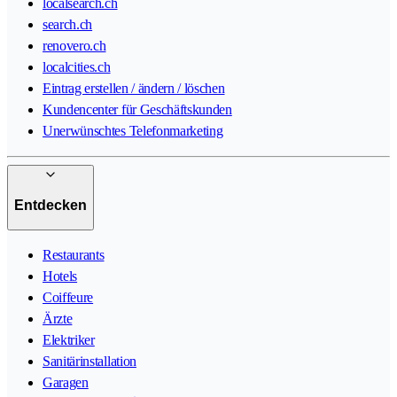
localsearch.ch
search.ch
renovero.ch
localcities.ch
Eintrag erstellen / ändern / löschen
Kundencenter für Geschäftskunden
Unerwünschtes Telefonmarketing
Entdecken
Restaurants
Hotels
Coiffeure
Ärzte
Elektriker
Sanitärinstallation
Garagen