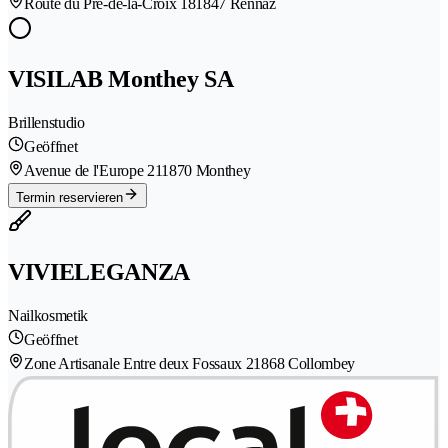
Route du Pré-de-la-Croix 18
1847 Rennaz
VISILAB Monthey SA
Brillenstudio
Geöffnet
Avenue de l'Europe 21
1870 Monthey
Termin reservieren
VIVIELEGANZA
Nailkosmetik
Geöffnet
Zone Artisanale Entre deux Fossaux 2
1868 Collombey