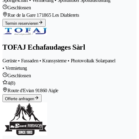
Sportgeschäft • Vermietung • Sportartikel Sportausrüstung
Geschlossen
Rue de la Gare 17
1865 Les Diablerets
Termin reservieren
TOFAJ Echafaudages Sàrl
Gerüste • Fassaden • Kransysteme • Photovoltaik Solarpanel
• Vermietung
Geschlossen
4
(8)
Route d'Evian 9
1860 Aigle
Offerte anfragen