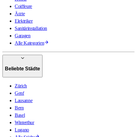
Coiffeure
Ärzte
Elektriker
Sanitärinstallation
Garagen
Alle Kategorien
Beliebte Städte
Zürich
Genf
Lausanne
Bern
Basel
Winterthur
Lugano