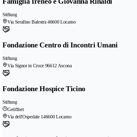
Famiglia Ireneo e Giovanna Rinaldi
Stiftung
Via Serafino Balestra 4
6600 Locarno
Fondazione Centro di Incontri Umani
Stiftung
Via Signor in Croce 9
6612 Ascona
Fondazione Hospice Ticino
Stiftung
Geöffnet
Via dell'Ospedale 14
6600 Locarno