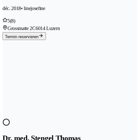
déc. 2018
• linejosefine
5
(8)
Grossmatte 2C
6014 Luzern
Termin reservieren
Dr. med. Stengel Thomas