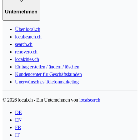
Unternehmen
Über local.ch
localsearch.ch
search.ch
renovero.ch
localcities.ch
Eintrag erstellen / ändern / löschen
Kundencenter für Geschäftskunden
Unerwünschtes Telefonmarketing
© 2026 local.ch - Ein Unternehmen von
localsearch
DE
EN
FR
IT