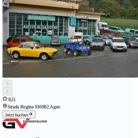
3
(2)
Strada Regina 93
6982 Agno
Jetzt buchen