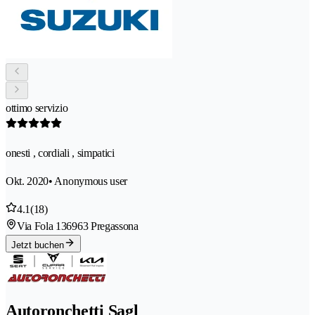
ottimo servizio
onesti , cordiali , simpatici
Okt. 2020
• Anonymous user
4.1
(18)
Via Fola 13
6963 Pregassona
Jetzt buchen
Autoronchetti Sagl