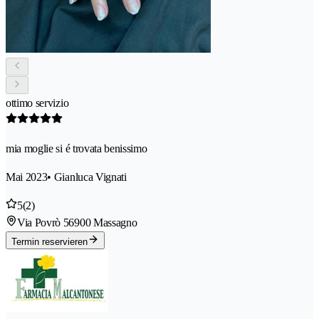
ottimo servizio
mia moglie si é trovata benissimo
Mai 2023
• Gianluca Vignati
5
(2)
Via Povrò 5
6900 Massagno
Termin reservieren