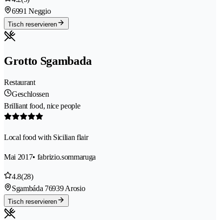
6991 Neggio
Tisch reservieren
Grotto Sgambada
Restaurant
Geschlossen
Brilliant food, nice people
Local food with Sicilian flair
Mai 2017
• fabrizio.sommaruga
4.8
(28)
Sgambáda 7
6939 Arosio
Tisch reservieren