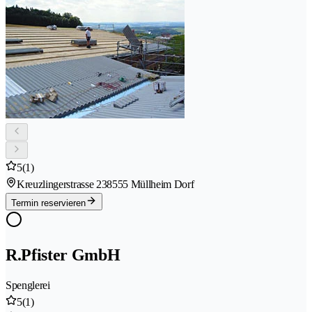
5
(1)
Kreuzlingerstrasse 23
8555 Müllheim Dorf
Termin reservieren
R.Pfister GmbH
Spenglerei
5
(1)