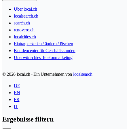
Über local.ch
localsearch.ch
search.ch
renovero.ch
localcities.ch
Eintrag erstellen / ändern / löschen
Kundencenter für Geschäftskunden
Unerwünschtes Telefonmarketing
© 2026 local.ch - Ein Unternehmen von
localsearch
DE
EN
FR
IT
Ergebnisse filtern