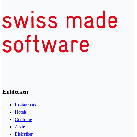
Entdecken
Restaurants
Hotels
Coiffeure
Ärzte
Elektriker