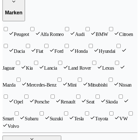
Marken
Peugeot
Alfa Romeo
Audi
BMW
Citroen
Dacia
Fiat
Ford
Honda
Hyundai
Jaguar
Kia
Lancia
Land Rover
Lexus
Mazda
Mercedes-Benz
Mini
Mitsubishi
Nissan
Opel
Porsche
Renault
Seat
Skoda
Smart
Subaru
Suzuki
Tesla
Toyota
VW
Volvo