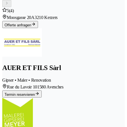
5
(4)
Moosgasse 20A
3210 Kerzers
Offerte anfragen
AUER ET FILS Sàrl
Gipser • Maler • Renovation
Rue du Lavoir 10
1580 Avenches
Termin reservieren