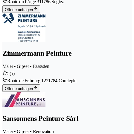
Route du Péage 31
1786 Sugiez
Offerte anfragen
Zimmermann Peinture
Maler • Gipser • Fassaden
5
(5)
Route de Fribourg 122
1784 Courtepin
Offerte anfragen
Sansonnens Peinture Sàrl
Maler • Gipser • Renovation