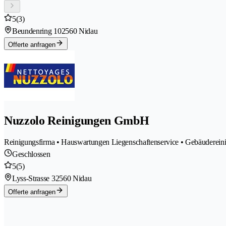
5
(3)
Beundenring 10
2560 Nidau
Offerte anfragen
Nuzzolo Reinigungen GmbH
Reinigungsfirma • Hauswartungen Liegenschaftenservice • Gebäuderein
Geschlossen
5
(5)
Lyss-Strasse 3
2560 Nidau
Offerte anfragen