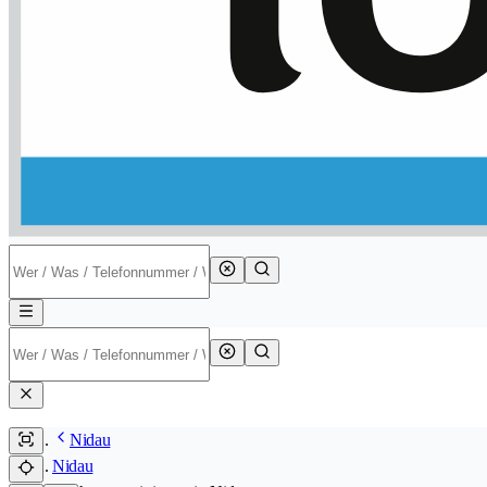
Nidau
Nidau