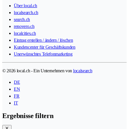
Über local.ch
localsearch.ch
search.ch
renovero.ch
localcities.ch
Eintrag erstellen / ändern / löschen
Kundencenter für Geschäftskunden
Unerwünschtes Telefonmarketing
© 2026 local.ch - Ein Unternehmen von
localsearch
DE
EN
FR
IT
Ergebnisse filtern