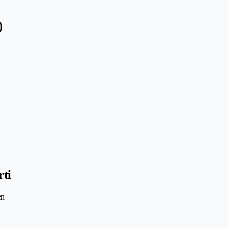
)
rti
en