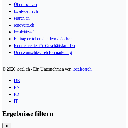
Über local.ch
localsearch.ch
search.ch
renovero.ch
localcities.ch
Eintrag erstellen / ändern / löschen
Kundencenter für Geschäftskunden
Unerwünschtes Telefonmarketing
© 2026 local.ch - Ein Unternehmen von
localsearch
DE
EN
FR
IT
Ergebnisse filtern