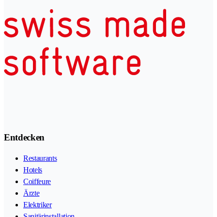
Entdecken
Restaurants
Hotels
Coiffeure
Ärzte
Elektriker
Sanitärinstallation