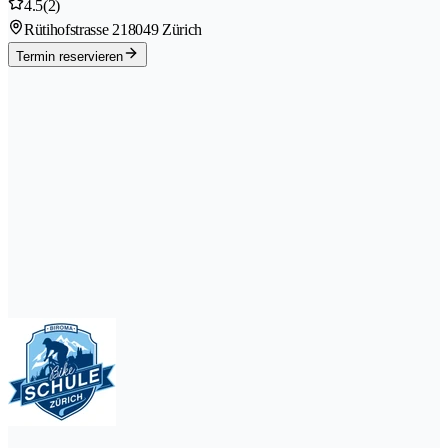
4.5
(2)
Rütihofstrasse 21
8049 Zürich
Termin reservieren