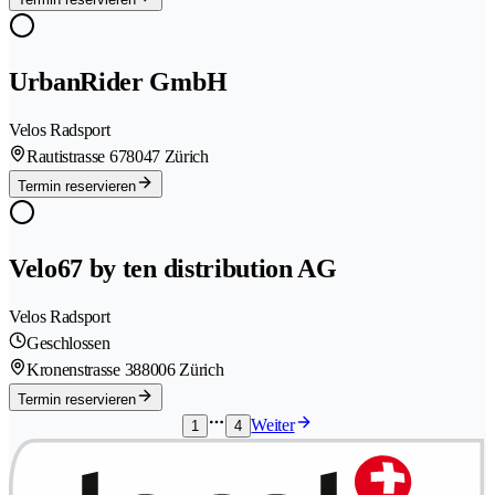
UrbanRider GmbH
Velos Radsport
Rautistrasse 67
8047 Zürich
Termin reservieren
Velo67 by ten distribution AG
Velos Radsport
Geschlossen
Kronenstrasse 38
8006 Zürich
Termin reservieren
Weiter
1
4