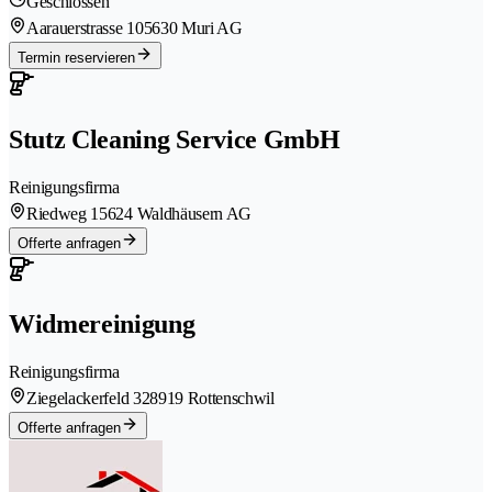
Geschlossen
Aarauerstrasse 10
5630 Muri AG
Termin reservieren
Stutz Cleaning Service GmbH
Reinigungsfirma
Riedweg 1
5624 Waldhäusern AG
Offerte anfragen
Widmereinigung
Reinigungsfirma
Ziegelackerfeld 32
8919 Rottenschwil
Offerte anfragen