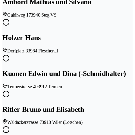
Ambord Mathias und Silvana
Galdiweg 17
3940 Steg VS
Holzer Hans
Dorfplatz 3
3984 Fieschertal
Kuonen Edwin und Dina (-Schmidhalter)
Termerstrasse 49
3912 Termen
Ritler Bruno und Elisabeth
Waldackerstrasse 7
3918 Wiler (Lötschen)