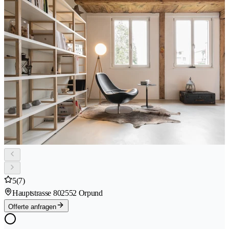
5
(7)
Hauptstrasse 80
2552 Orpund
Offerte anfragen