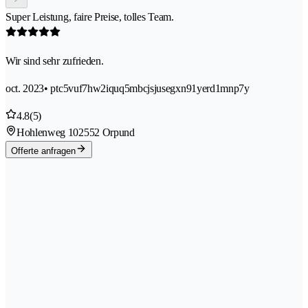
Super Leistung, faire Preise, tolles Team.
Wir sind sehr zufrieden.
oct. 2023
• ptc5vuf7hw2iquq5mbcjsjusegxn91yerd1mnp7y
4.8
(5)
Hohlenweg 10
2552 Orpund
Offerte anfragen