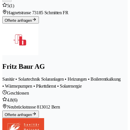
5
(1)
Hagnetstrasse 7
3185 Schmitten FR
Offerte anfragen
Fritz Baur AG
Sanitär • Solartechnik Solaranlagen • Heizungen • Boilerentkalkung
• Wärmepumpen • Pikettdienst • Solarenergie
Geschlossen
4.8
(6)
Neubrückstrasse 81
3012 Bern
Offerte anfragen