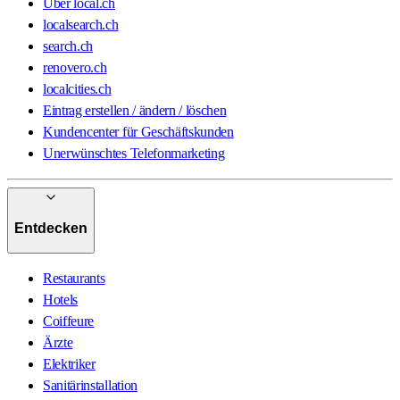
Über local.ch
localsearch.ch
search.ch
renovero.ch
localcities.ch
Eintrag erstellen / ändern / löschen
Kundencenter für Geschäftskunden
Unerwünschtes Telefonmarketing
Entdecken
Restaurants
Hotels
Coiffeure
Ärzte
Elektriker
Sanitärinstallation