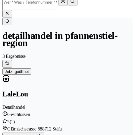
detailhandel in pfannenstiel-
region
3 Ergebnisse
Jetzt geöffnet
LaleLou
Detailhandel
Geschlossen
5
(1)
Glärnischstrasse 58
8712 Stäfa