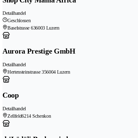
Detailhandel
Geschlossen
Baselstrasse 63
6003 Luzern
Aurora Prestige GmbH
Detailhandel
Hertensteinstrasse 35
6004 Luzern
Coop
Detailhandel
Zellfeld
6214 Schenkon