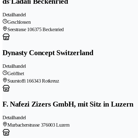
ds'Lädäli Beckenried
Detailhandel
Geschlossen
Seestrasse 10
6375 Beckenried
Dynasty Concept Switzerland
Detailhandel
Geöffnet
Suurstoffi 16
6343 Rotkreuz
F. Nafezi Zizers GmbH, mit Sitz in Luzern
Detailhandel
Murbacherstrasse 37
6003 Luzern