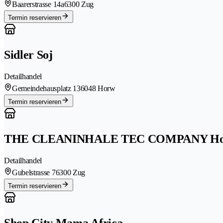
Baarerstrasse 14a
6300 Zug
Termin reservieren
Sidler Soj
Detailhandel
Gemeindehausplatz 13
6048 Horw
Termin reservieren
THE CLEANINHALE TEC COMPANY Ho
Detailhandel
Gubelstrasse 7
6300 Zug
Termin reservieren
Shop City Mama Africa