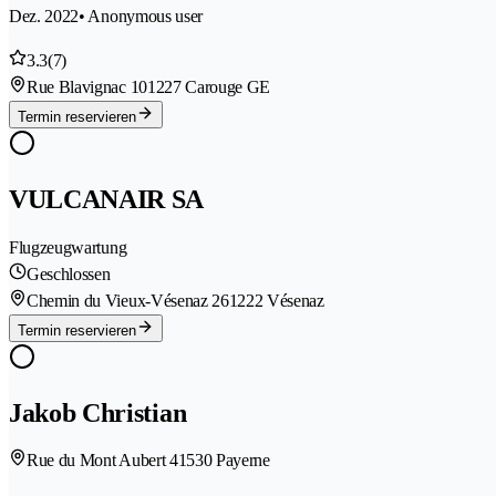
Dez. 2022
• Anonymous user
3.3
(7)
Rue Blavignac 10
1227 Carouge GE
Termin reservieren
VULCANAIR SA
Flugzeugwartung
Geschlossen
Chemin du Vieux-Vésenaz 26
1222 Vésenaz
Termin reservieren
Jakob Christian
Rue du Mont Aubert 4
1530 Payerne