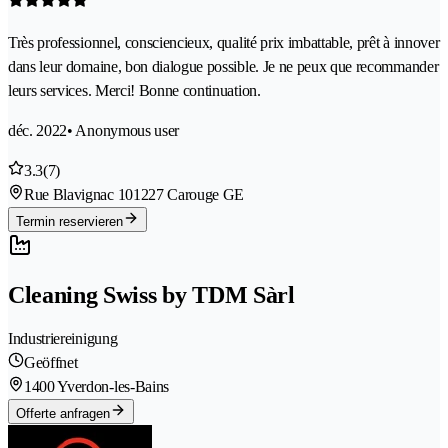
Très professionnel, consciencieux, qualité prix imbattable, prêt à innover
dans leur domaine, bon dialogue possible. Je ne peux que recommander
leurs services. Merci! Bonne continuation.
déc. 2022
• Anonymous user
3.3
(7)
Rue Blavignac 10
1227 Carouge GE
Termin reservieren
Cleaning Swiss by TDM Sàrl
Industriereinigung
Geöffnet
1400 Yverdon-les-Bains
Offerte anfragen