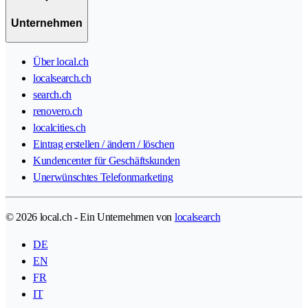
Unternehmen
Über local.ch
localsearch.ch
search.ch
renovero.ch
localcities.ch
Eintrag erstellen / ändern / löschen
Kundencenter für Geschäftskunden
Unerwünschtes Telefonmarketing
© 2026 local.ch - Ein Unternehmen von
localsearch
DE
EN
FR
IT