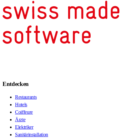
Entdecken
Restaurants
Hotels
Coiffeure
Ärzte
Elektriker
Sanitärinstallation