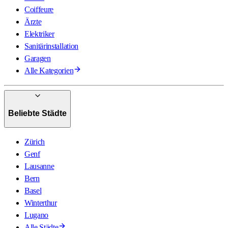
Coiffeure
Ärzte
Elektriker
Sanitärinstallation
Garagen
Alle Kategorien
Beliebte Städte
Zürich
Genf
Lausanne
Bern
Basel
Winterthur
Lugano
Alle Städte