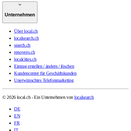
Unternehmen
Über local.ch
localsearch.ch
search.ch
renovero.ch
localcities.ch
Eintrag erstellen / ändern / löschen
Kundencenter für Geschäftskunden
Unerwünschtes Telefonmarketing
© 2026 local.ch - Ein Unternehmen von
localsearch
DE
EN
FR
IT