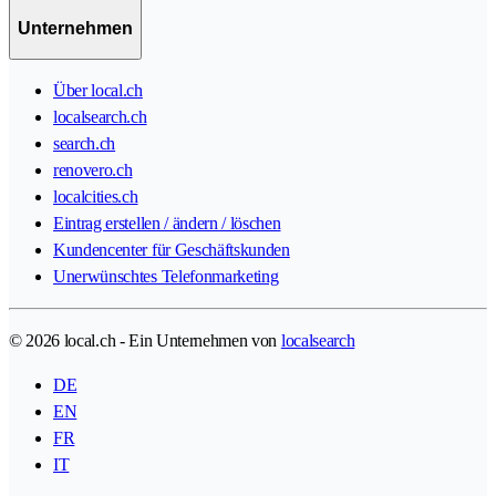
Unternehmen
Über local.ch
localsearch.ch
search.ch
renovero.ch
localcities.ch
Eintrag erstellen / ändern / löschen
Kundencenter für Geschäftskunden
Unerwünschtes Telefonmarketing
© 2026 local.ch - Ein Unternehmen von
localsearch
DE
EN
FR
IT