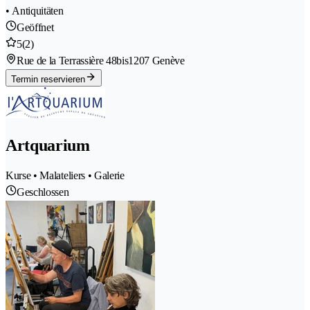
• Antiquitäten
Geöffnet
5
(2)
Rue de la Terrassière 48bis
1207 Genève
Termin reservieren
Artquarium
Kurse • Malateliers • Galerie
Geschlossen