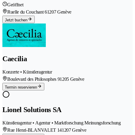
Geöffnet
Ruelle du Couchant 6
1207 Genève
Jetzt buchen
Caecilia
Konzerte • Künstleragentur
Boulevard des Philosophes 9
1205 Genève
Termin reservieren
Lionel Solutions SA
Künstleragentur • Agentur • Marktforschung Meinungsforschung
Rue Henri-BLANVALET 14
1207 Genève