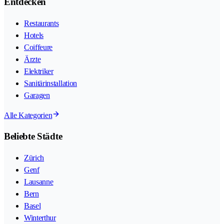
Entdecken
Restaurants
Hotels
Coiffeure
Ärzte
Elektriker
Sanitärinstallation
Garagen
Alle Kategorien
Beliebte Städte
Zürich
Genf
Lausanne
Bern
Basel
Winterthur