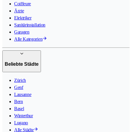
Coiffeure
Ärzte
Elektriker
Sanitärinstallation
Garagen
Alle Kategorien
Beliebte Städte
Zürich
Genf
Lausanne
Bern
Basel
Winterthur
Lugano
Alle Städte