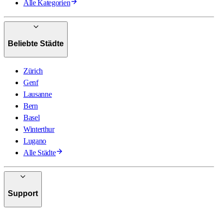
Alle Kategorien
Beliebte Städte
Zürich
Genf
Lausanne
Bern
Basel
Winterthur
Lugano
Alle Städte
Support