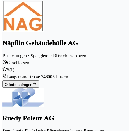
Näpflin Gebäudehülle AG
Bedachungen • Spenglerei • Blitzschutzanlagen
Geschlossen
5
(1)
Langensandstrasse 74
6005 Luzern
Offerte anfragen
Ruedy Polenz AG
Spenglerei • Flachdach • Blitzschutzanlagen • Renovation