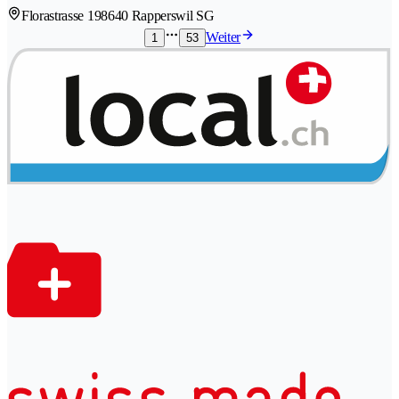
Florastrasse 19
8640 Rapperswil SG
Weiter
1
53