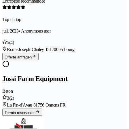
Entreprise recommandée
Top du top
juil. 2023
• Anonymous user
5
(4)
Route Joseph-Chaley 15
1700 Fribourg
Offerte anfragen
Jossi Farm Equipment
Beton
3
(2)
La Fin-d'Avau 8
1756 Onnens FR
Termin reservieren