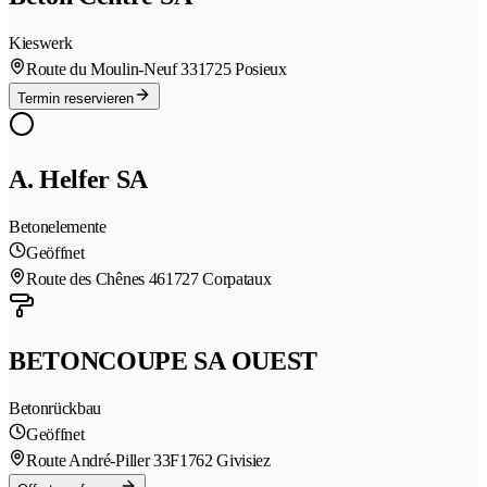
Kieswerk
Route du Moulin-Neuf 33
1725 Posieux
Termin reservieren
A. Helfer SA
Betonelemente
Geöffnet
Route des Chênes 46
1727 Corpataux
BETONCOUPE SA OUEST
Betonrückbau
Geöffnet
Route André-Piller 33F
1762 Givisiez