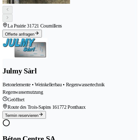
La Prairie 3
1721 Cournillens
Offerte anfragen
Julmy Sàrl
Betonelemente • Weinkellerbau • Regenwassertechnik
Regenwassernutzung
Geöffnet
Route des Trois-Sapins 16
1772 Ponthaux
Termin reservieren
Béton Centre SA