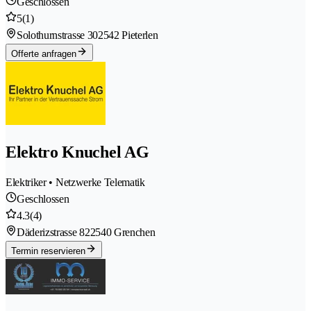
Geschlossen
5
(1)
Solothurnstrasse 30
2542 Pieterlen
Offerte anfragen
Elektro Knuchel AG
Elektriker • Netzwerke Telematik
Geschlossen
4.3
(4)
Däderizstrasse 82
2540 Grenchen
Termin reservieren