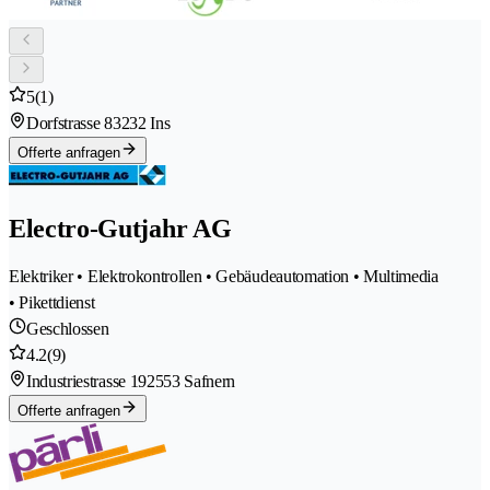
5
(1)
Dorfstrasse 8
3232 Ins
Offerte anfragen
Electro-Gutjahr AG
Elektriker • Elektrokontrollen • Gebäudeautomation • Multimedia
• Pikettdienst
Geschlossen
4.2
(9)
Industriestrasse 19
2553 Safnern
Offerte anfragen